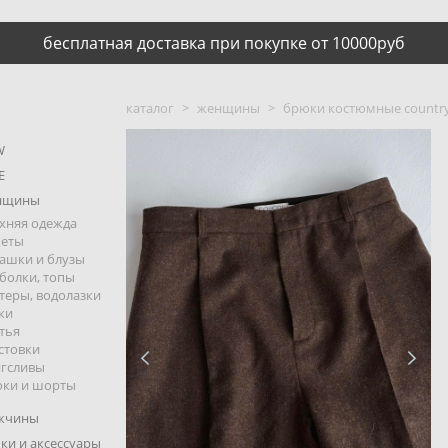
бесплатная доставка при покупке от 10000руб
каталог
>
женщины
>
брюки костюмные country
W
E
нщины
хняя одежда
кеты
ашки и блузы
болки, топы
теры, водолазки
ки
тья
стовки
гсливы
ки и шорты
жчины
ки и аксессуары