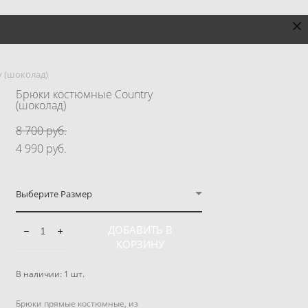
 (шоколад)
Брюки костюмные Country
(шоколад)
8 700 pуб.
4 990 pуб.
Выберите Размер
ДОБАВИТЬ В
КОРЗИНУ
В наличии:
1
шт.
Брюки прямые костюмные, из