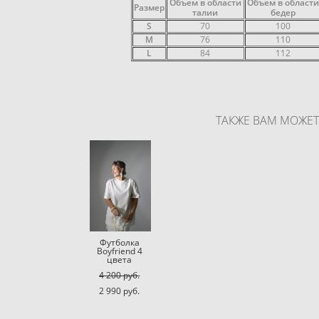
Объем в области
Объем в област
Размер
талии
бедер
S
70
100
M
76
110
L
84
112
ТАКЖЕ ВАМ МОЖЕ
Футболка
Boyfriend 4
цвета
4 200 pуб.
2 990 pуб.