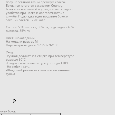
полушерстяной ткани премиум класса.
Брюки сочетаются с жакетом Country.
Брюки на вискозной подкладке, что создает
удобство при носке и долговечность в
службе. Подкладка идет по длине брюк и
заканчивается ниже колен.
Состав: 50% шерсть, 50% пэ; подкладка - 45%
вискоза, 55% пэ
Цвет: шоколадный
На модели размер М
Параметры модели: 170/92/76/100
Уход:
-Ручная деликатная стирка при температуре
воды до 30°C
-Гладить при температуре утюга до 110°C
-Не отбеливать
-Щадящий режим отжима и естественная
сушка
мных брюк