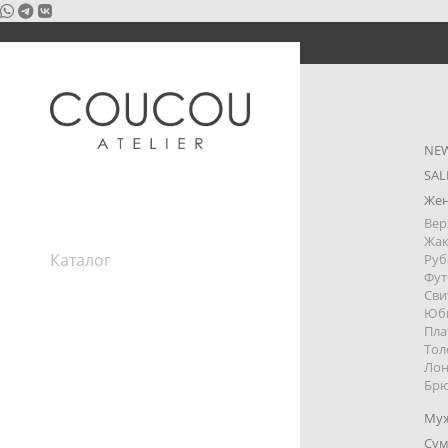
NE
SAL
Же
Вер
Жа
Каталог
Руб
Фут
Покупателям
Сви
Блог
Юб
О нас
Пла
Контакты
Тол
Лон
Отзывы
Брю
Вакансии
Задать вопрос
Му
Сум