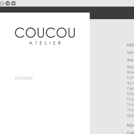
NE
SAL
Же
Вер
Жа
Каталог
Руб
Фут
Покупателям
Сви
Блог
Юб
О нас
Пла
Контакты
Тол
Лон
Отзывы
Брю
Вакансии
Задать вопрос
Му
Сум