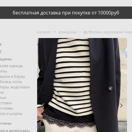
бесплатная доставка при покупке от 10000руб
каталог
>
женщины
>
футболка с кружевом (че
W
E
нщины
хняя одежда
кеты
ашки и блузы
болки, топы
теры, водолазки
ки
тья
стовки
гсливы
ки и шорты
жчины
ки и аксессуары