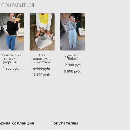
Т ПОНРАВИТЬСЯ
Лонгслив из
Топ
Джинсы
тенселя
трикотажны
"Relax"
(черный)
й желтый
12 900 pуб.
4 900 pуб.
2 100 pуб.
9 900 pуб.
1 490 pуб.
ерняя коллекция
Покупателям