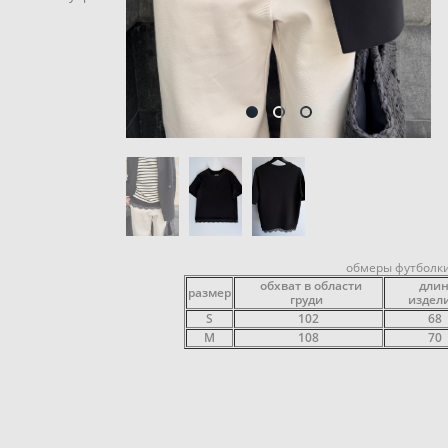
обмеры футболки
обхват в области
длин
размер
груди
издел
S
102
68
M
108
70