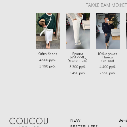
ТАКЖЕ ВАМ МОЖЕ
Юбка белая
Брюки
Юбка узкая
БИАРРИЦ
Нанси
4 900 pуб.
(молочные)
(синяя)
3 190 pуб.
5 300 pуб.
4 400 pуб.
3 490 pуб.
2 990 pуб.
NEW
Веч
BESTSELLERS