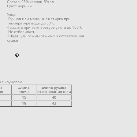
Состав: 95% хлопок, 5% эл
Цвет: черный
​Уход:
-Ручная или машинная стирка при
температуре воды до 30°C
-Гладить при температуре утюга до 150°C
-Не отбеливать
-Щадящий режим отжима и естественная
сушка
 с кружевом
а
длина
длина рукава
ия
плеча
от основания шеи
15
40
18
43