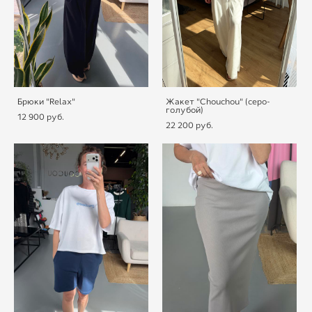
Брюки "Relax"
Жакет "Chouchou" (серо-
голубой)
12 900 pуб.
22 200 pуб.