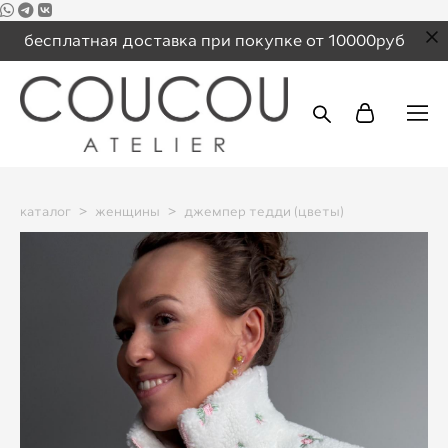
бесплатная доставка при покупке от 10000руб
каталог
>
женщины
>
джемпер тедди (цветы)