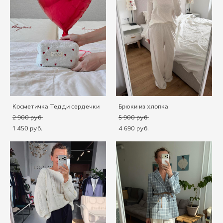
Косметичка Тедди сердечки
Брюки из хлопка
2 900 pуб.
5 900 pуб.
1 450 pуб.
4 690 pуб.