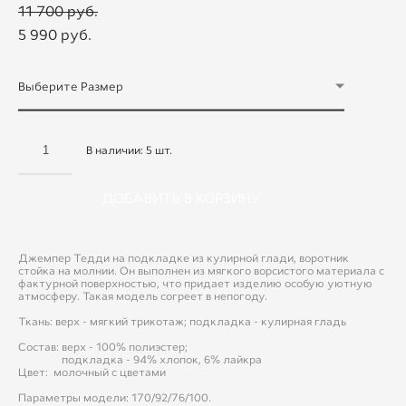
11 700 pуб.
5 990 pуб.
Выберите Размер
В наличии:
5
шт.
ДОБАВИТЬ В КОРЗИНУ
Джемпер Тедди на подкладке из кулирной глади, воротник
стойка на молнии. Он выполнен из мягкого ворсистого материала с
фактурной поверхностью, что придает изделию особую уютную
атмосферу. Такая модель согреет в непогоду.
Ткань: верх - мягкий трикотаж; подкладка - кулирная гладь
Состав: верх - 100% полиэстер;
подкладка - 94% хлопок, 6% лайкра
Цвет: молочный с цветами
Параметры модели: 170/92/76/100.