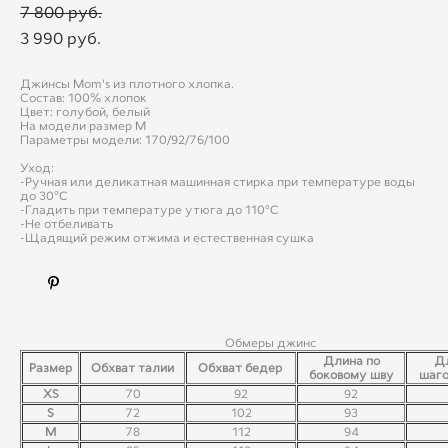
7 800 pуб.
3 990 pуб.
Джинсы Mom's из плотного хлопка.
Состав: 100% хлопок
Цвет: голубой, белый
На модели размер М
Параметры модели: 170/92/76/100
Уход:
-Ручная или деликатная машинная стирка при температуре воды
до 30°C
-Гладить при температуре утюга до 110°C
-Не отбеливать
-Щадящий режим отжима и естественная сушка
Обмеры джинс
Длина по
Дл
Размер
Обхват талии
Обхват бедер
боковому шву
шаго
XS
70
92
92
S
72
102
93
M
78
112
94