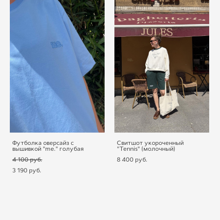
Футболка оверсайз с
Свитшот укороченный
вышивкой "me." голубая
"Tennis" (молочный)
4 100 pуб.
8 400 pуб.
3 190 pуб.