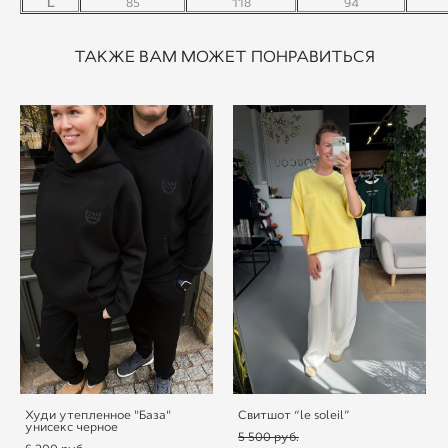
L
85
118
94
ТАКЖЕ ВАМ МОЖЕТ ПОНРАВИТЬСЯ
Худи утепленное "База"
Свитшот “le soleil”
унисекс черное
5 500 pуб.