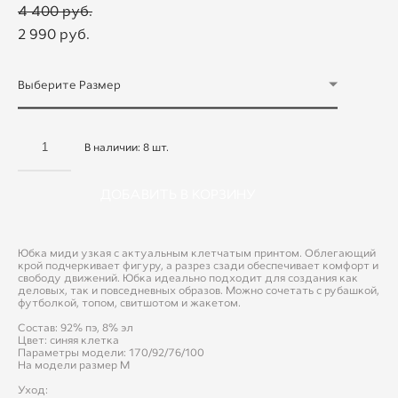
4 400 pуб.
2 990 pуб.
Выберите Размер
В наличии:
8
шт.
ДОБАВИТЬ В КОРЗИНУ
Юбка миди узкая с актуальным клетчатым принтом. Облегающий
крой подчеркивает фигуру, а разрез сзади обеспечивает комфорт и
свободу движений. Юбка идеально подходит для создания как
деловых, так и повседневных образов. Можно сочетать с рубашкой,
футболкой, топом, свитшотом и жакетом.
Состав: 92% пэ, 8% эл
Цвет: синяя клетка
Параметры модели: 170/92/76/100
На модели размер М
Уход: