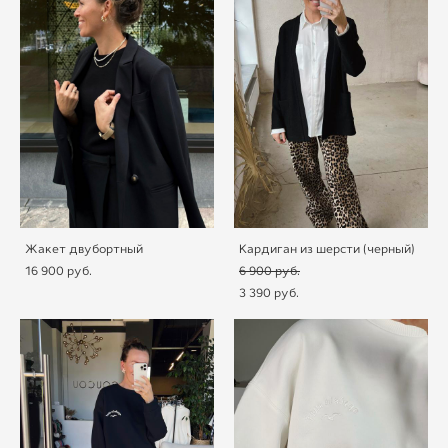
Жакет двубортный
Кардиган из шерсти (черный)
16 900 pуб.
6 900 pуб.
3 390 pуб.