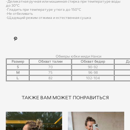
-Деликатная ручная или машинная стирка при температуре воды
до 30°C
-Гладить при температуре утюга до 150°C
-Не отбеливать
-Щадящий режим отжима и естественная сушка
Обмеры юбки миди Нанси
Размер
Обхват талии
Обхват бедер
Д
S
70
90-92
M
75
96-98
L
82
102-104
ТАКЖЕ ВАМ МОЖЕТ ПОНРАВИТЬСЯ