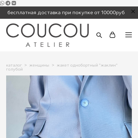
бесплатная доставка при покупке от 10000руб
каталог
>
женщины
>
жакет однобортный "жаклин"
голубой