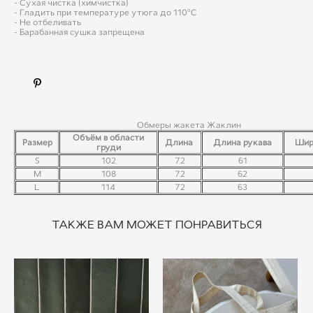
​- Сухая чистка (химчистка)
- Гладить при температуре утюга до 110°C
- Не отбеливать
- Барабанная сушка запрещена
Обмеры жакета Жаклин
Объём в области
Размер
Длина
Длина рукава
Шир
груди
S
102
72
61
M
108
72
62
L
114
72
63
ТАКЖЕ ВАМ МОЖЕТ ПОНРАВИТЬСЯ