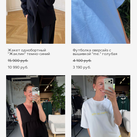
Жакет однобортный
Футболка оверсайз с
"Жаклин" темно-синий
вышивкой "me." голубая
15 900 pуб.
4 100 pуб.
10 990 pуб.
3 190 pуб.