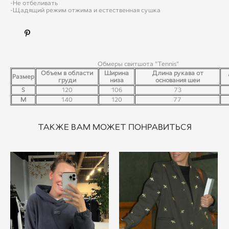
-Не отбеливать
-Щадящий режим отжима и естественная сушка
Обмеры свитшота "Tennis"
Объем в области
Ширина
Длина рукава от
Размер
груди
низа
основания шеи
S
120
106
73
M
140
120
77
ТАКЖЕ ВАМ МОЖЕТ ПОНРАВИТЬСЯ