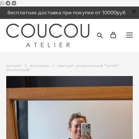
бесплатная доставка при покупке от 10000руб
каталог
>
женщины
>
свитшот укороченный "tennis"
(молочный)