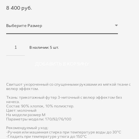
8 400 pуб.
Выберите Размер
В наличии:
5
шт.
ДОБАВИТЬ В КОРЗИНУ
Свитшот укороченный со спущенными рукавами из мягкой ткани с
велюр эффектом.
Ткань: трикотажный футер 3-ниточный с велюр эффектом без
начеса.
Состав: 90% хлопок, 10% полиэстер.
Цвет: молочный
На модели размер M
Параметры модели: 170/92/76/100
Рекомендуемый уход:
-Ручная или машинная стирка при температуре воды до 30°C
-Гладить при температуре утюга до 150°C